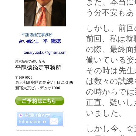
また、本当に
う分不安もあ
しかし、前回
平龍徳鑑定事務所
前回、私は就
平
龍徳
占い鑑定士
の際、最終面
tairaryutoku@gmail.com
働いている姿
東京新宿の占いなら
平龍徳鑑定事務所
その時は先生
〒160-0023
は数々の試練
東京都新宿区西新宿7丁目21-3 西
新宿大京ビル デュオ
1006
の時からでは
正直、疑いし
いました。
しかし今、奇
------------------------