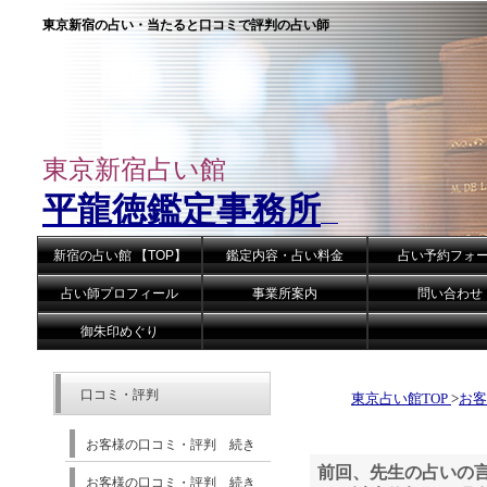
東京新宿の占い・当たると口コミで評判の占い師
東京新宿占い館
平龍徳鑑定事務所
新宿の占い館 【TOP】
鑑定内容・占い料金
占い予約フォ
占い師プロフィール
事業所案内
問い合わせ
御朱印めぐり
口コミ・評判
東京占い館TOP
>
お
お客様の口コミ・評判 続き
前回、先生の占いの
お客様の口コミ・評判 続き