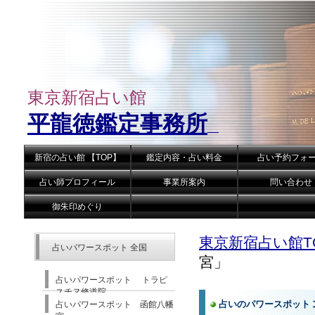
東京新宿占い館
平龍徳鑑定事務所
新宿の占い館 【TOP】
鑑定内容・占い料金
占い予約フォ
占い師プロフィール
事業所案内
問い合わせ
御朱印めぐり
東京新宿占い館T
占いパワースポット 全国
宮」
占いパワースポット トラピ
スチヌ修道院
占いのパワースポット
占いパワースポット 函館八幡