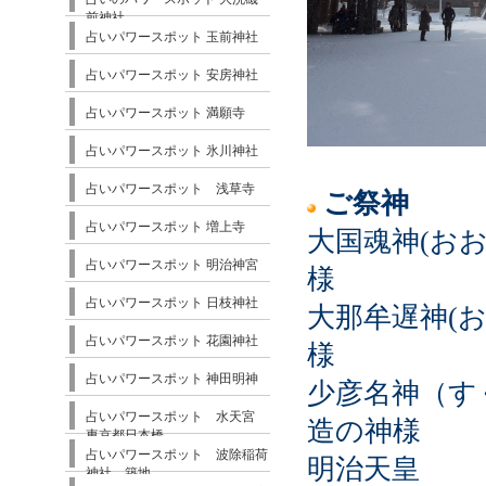
前神社
占いパワースポット 玉前神社
占いパワースポット 安房神社
占いパワースポット 満願寺
占いパワースポット 氷川神社
占いパワースポット 浅草寺
ご祭神
占いパワースポット 増上寺
大国魂神(おお
占いパワースポット 明治神宮
様
占いパワースポット 日枝神社
大那牟遅神(お
占いパワースポット 花園神社
様
占いパワースポット 神田明神
少彦名神（す
占いパワースポット 水天宮
造の神様
東京都日本橋
占いパワースポット 波除稲荷
明治天皇
神社 築地