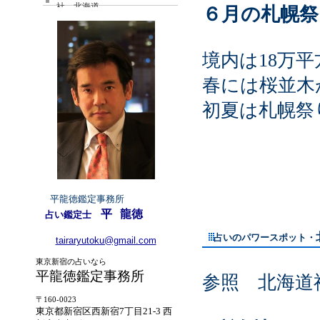
社 北海道
６月の札幌
境内は18万
春には桜並木
初夏は札幌祭
平龍徳鑑定事務所
平
龍徳
占い鑑定士
占いのパワースポット・
tairaryutoku@gmail.com
東京新宿の占いなら
平龍徳鑑定事務所
参照 北海道
〒160-0023
東京都新宿区西新宿7丁目21-3 西