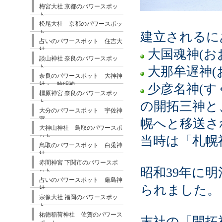
梅宮大社 京都のパワースポッ
ト
松尾大社 京都のパワースポッ
ト
建立されるに
占いのパワースポット 住吉大
社
大国魂神(お
談山神社 奈良のパワースポッ
ト
大那牟遅神(
奈良のパワースポット 大神神
社・三輪明神
少彦名神(す
橿原神宮 奈良のパワースポッ
ト
の開拓三神と
大分のパワースポット 宇佐神
宮
幌へと移送さ
大神山神社 鳥取のパワースポ
ット
当時は「札幌
鳥取のパワースポット 白兎神
社
赤間神宮 下関市のパワースポ
昭和39年に
ット
占いのパワースポット 厳島神
られました。
社
宗像大社 福岡のパワースポッ
ト
祐徳稲荷神社 佐賀のパワース
末社の「開拓