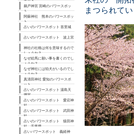
ポット
鵜戸神宮 宮崎のパワースポッ
まつられてい
ト
阿蘇神社 熊本のパワースポッ
ト
占いのパワースポット 首里城
占いのパワースポット 波上宮
神社の社格は何を意味するので
しょうか？
なぜ絵馬に願い事を書くのでし
ょうか？
なぜ神社には狛犬がいるのでし
ょうか？
真清田神社 愛知のパワースポ
ット
占いのパワースポット 湯島天
満宮
占いのパワースポット 愛宕神
社
占いのパワースポット 武田神
社
占いのパワースポット 猿田神
社 千葉県
占いパワースポット 義経神