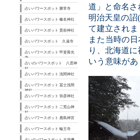
道」と命名さ
占いパワースポット 勝常寺
明治天皇の詔
占いパワースポット 榛名神社
て建立されま
占いパワースポット 貫前神社
また当時の日
占いパワースポット 久遠寺
り、北海道に
占いパワースポット 甲斐善光
寺
いう意味があ
占いのパワースポット 八雲神
社
占いパワースポット 浅間神社
占いパワースポット 冨士浅間
神社
占いパワースポット 弥彦神社
占いパワースポット 二荒山神
社
占いパワースポット 鹿島神宮
占いパワースポット 輪王寺
占いのパワースポット 大洗磯