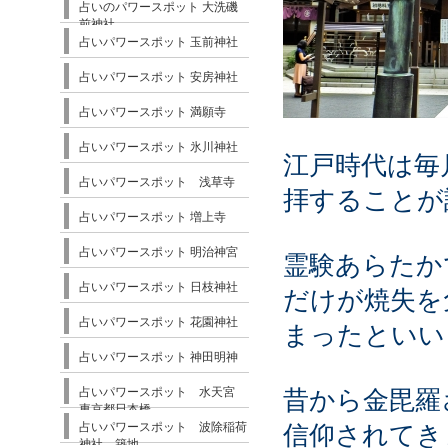
占いのパワースポット 大洗磯
前神社
占いパワースポット 玉前神社
占いパワースポット 安房神社
占いパワースポット 満願寺
占いパワースポット 氷川神社
江戸時代は毎
占いパワースポット 浅草寺
拝することが
占いパワースポット 増上寺
占いパワースポット 明治神宮
霊験あらたか
占いパワースポット 日枝神社
だけが焼失を
占いパワースポット 花園神社
まったといい
占いパワースポット 神田明神
占いパワースポット 水天宮
昔から金毘羅
東京都日本橋
占いパワースポット 波除稲荷
信仰されてき
神社 築地