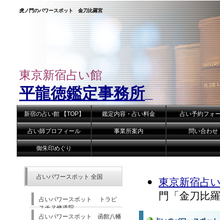
虎ノ門のパワースポット 金刀比羅宮
東京新宿占い館
平龍徳鑑定事務所
新宿の占い館 【TOP】
鑑定内容・占い料金
占い予約フォ
占い師プロフィール
事業所案内
問い合わせ
御朱印めぐり
占いパワースポット 全国
東京新宿占い
門「金刀比
占いパワースポット トラピ
スチヌ修道院
占いパワースポット 函館八幡