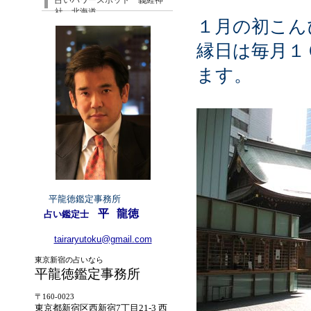
占いパワースポット 義経神
社 北海道
１月の初こん
縁日は毎月１
ます。
平龍徳鑑定事務所
平
龍徳
占い鑑定士
tairaryutoku@gmail.com
東京新宿の占いなら
平龍徳鑑定事務所
〒160-0023
東京都新宿区西新宿7丁目21-3 西