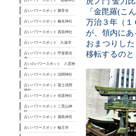
虎ノ門 金刀
占いパワースポット 塩竈神社
「金毘羅(こ
占いパワースポット 勝常寺
万治３年（１
占いパワースポット 榛名神社
が、領内にあ
占いパワースポット 貫前神社
おまつりした
占いパワースポット 久遠寺
移転するのと
占いパワースポット 甲斐善光
寺
占いのパワースポット 八雲神
社
占いパワースポット 浅間神社
占いパワースポット 冨士浅間
神社
占いパワースポット 弥彦神社
占いパワースポット 二荒山神
社
占いパワースポット 鹿島神宮
占いパワースポット 輪王寺