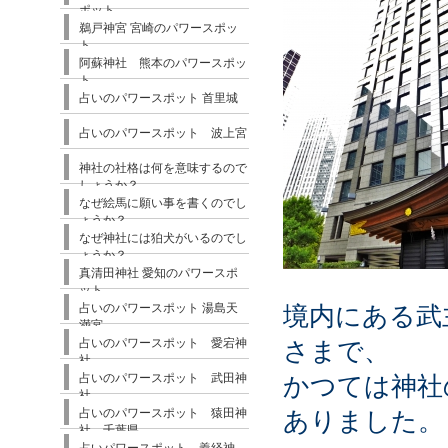
ポット
鵜戸神宮 宮崎のパワースポッ
ト
阿蘇神社 熊本のパワースポッ
ト
占いのパワースポット 首里城
占いのパワースポット 波上宮
神社の社格は何を意味するので
しょうか？
なぜ絵馬に願い事を書くのでし
ょうか？
なぜ神社には狛犬がいるのでし
ょうか？
真清田神社 愛知のパワースポ
ット
占いのパワースポット 湯島天
境内にある武
満宮
占いのパワースポット 愛宕神
さまで、
社
占いのパワースポット 武田神
かつては神社
社
占いのパワースポット 猿田神
ありました。
社 千葉県