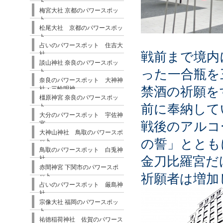
ト
梅宮大社 京都のパワースポッ
ト
松尾大社 京都のパワースポッ
ト
占いのパワースポット 住吉大
戦前まで境内
社
談山神社 奈良のパワースポッ
った一合瓶を
ト
奈良のパワースポット 大神神
禁酒の祈願を
社・三輪明神
橿原神宮 奈良のパワースポッ
前に奉納して
ト
大分のパワースポット 宇佐神
戦後のアルコ
宮
大神山神社 鳥取のパワースポ
の誓」ととも
ット
鳥取のパワースポット 白兎神
金刀比羅宮だ
社
赤間神宮 下関市のパワースポ
祈願者は増加
ット
占いのパワースポット 厳島神
社
宗像大社 福岡のパワースポッ
ト
祐徳稲荷神社 佐賀のパワース