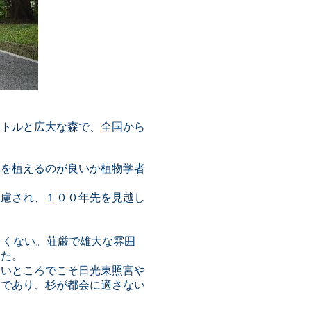
ートルと広大な森で、全国から
木を植えるのが良いか植物学者
考慮され、１００年先を見越し
しくない。荘厳で雄大な雰囲
した。
多いところでこそ日光東照宮や
きであり、杉が都会に適さない