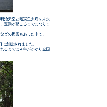
ら明治天皇と昭憲皇太后を末永
り、運動が起こるまでになりま
園などの提案もあった中で、一
１日に創建されました。
されるまでに４年がかかり全国