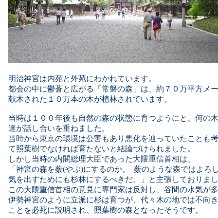
明治神宮は内苑と外苑にわかれています。
都会の中に鬱蒼と広がる「常磐の森」は、約７０万平方メ
献木された１０万本の木が植林されています。
当時は１００年後も自然の森の状態に育つようにと、何の
達が話し合いを重ねました。
当時から東京の環境は公害もあり悪化を辿っていたことも
て照葉樹でなければ育たないと結論づけられました。
しかし当時の内閣総理大臣であった大隈重信首相は、
「神宮の森を薮(やぶ)にするのか。 薮のような森ではよろ
気を出すためにも杉林にするべきだ。」と主張しておりま
この大隈重信首相の意見に専門家は反対し、谷間の水気が
伊勢神宮のように立派に杉は育つが、代々木の地では不向
ことを必死に説明され、照葉樹の森となったそうです。