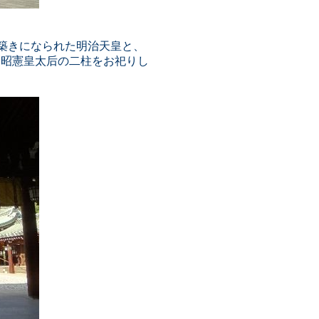
お築きになられた明治天皇と、
る昭憲皇太后の二柱をお祀りし