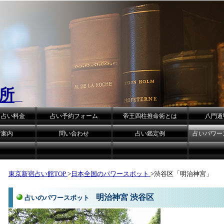
所
・占い料金
占い予約フォーム
帝王四柱推命術とは
八門遁
所案内
問い合わせ
占い鑑定例
占いパワー
東京新宿占い館TOP
>
日本全国のパワースポット
>渋谷区「明治神宮」
明治神宮 渋谷区
占いのパワースポット