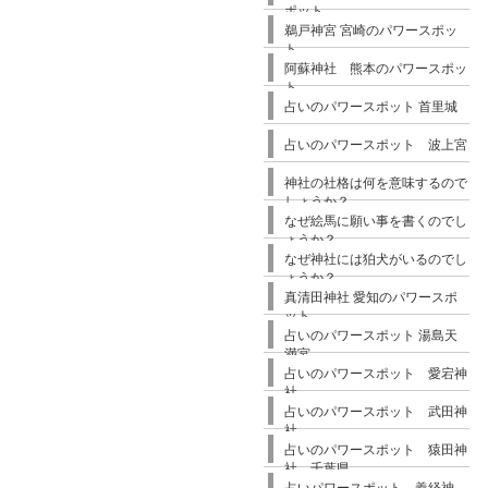
ポット
鵜戸神宮 宮崎のパワースポッ
ト
阿蘇神社 熊本のパワースポッ
ト
占いのパワースポット 首里城
占いのパワースポット 波上宮
神社の社格は何を意味するので
しょうか？
なぜ絵馬に願い事を書くのでし
ょうか？
なぜ神社には狛犬がいるのでし
ょうか？
真清田神社 愛知のパワースポ
ット
占いのパワースポット 湯島天
満宮
占いのパワースポット 愛宕神
社
占いのパワースポット 武田神
社
占いのパワースポット 猿田神
社 千葉県