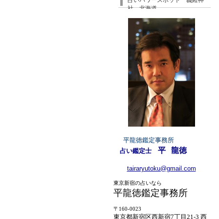
占いパワースポット 義経神
社 北海道
平龍徳鑑定事務所
平
龍徳
占い鑑定士
tairaryutoku@gmail.com
東京新宿の占いなら
平龍徳鑑定事務所
〒160-0023
東京都新宿区西新宿7丁目21-3 西