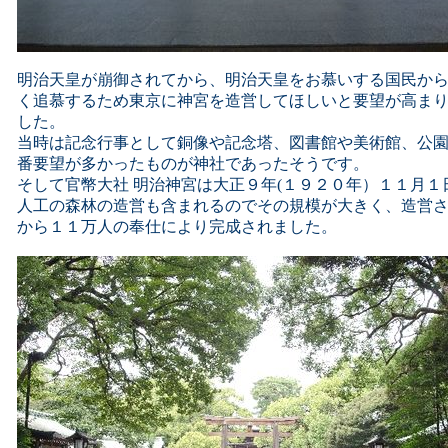
明治天皇が崩御されてから、明治天皇をお慕いする国民か
く追慕するため東京に神宮を造営してほしいと要望が高ま
した。
当時は記念行事として銅像や記念塔、図書館や美術館、公
番要望が多かったものが神社であったそうです。
そして官幣大社 明治神宮は大正９年(１９２０年）１１月
人工の森林の造営も含まれるのでその規模が大きく、造営
から１１万人の奉仕により完成されました。