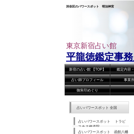
渋谷区のパワースポット 明治神宮
東京新宿占い館
平龍徳鑑定事務
新宿の占い館 【TOP】
鑑定内容
占い師プロフィール
事業
御朱印めぐり
占いパワースポット 全国
占いパワースポット トラピ
スチヌ修道院
占いパワースポット 函館八幡