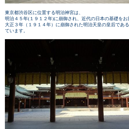
東京都渋谷区に位置する明治神宮は、
明治４５年(１９１２年)に崩御され、近代の日本の基礎を
大正３年（１９１４年）に崩御された明治天皇の皇后であ
ています。