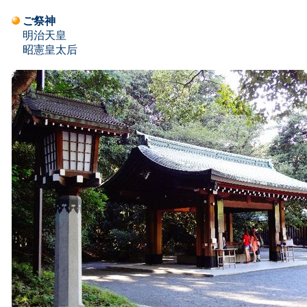
ご祭神
明治天皇
昭憲皇太后