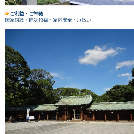
ご利益・ご神徳
国家鎮護・除災招福・家内安全・厄払い