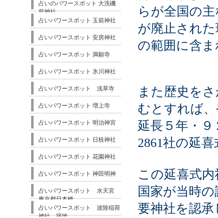
占いのパワースポット 大洗磯
らが全国の主
前神社
占いパワースポット 玉前神社
が廃止された
占いパワースポット 安房神社
の範囲に含ま
占いパワースポット 満願寺
占いパワースポット 氷川神社
また歴史をさ
占いパワースポット 浅草寺
むとすれば、
占いパワースポット 増上寺
延長５年・９
占いパワースポット 明治神宮
2861社の延
占いパワースポット 日枝神社
占いパワースポット 花園神社
この延喜式内
占いパワースポット 神田明神
国家が当時の
占いパワースポット 水天宮
東京都日本橋
要神社を認承
占いパワースポット 波除稲荷
神社 築地