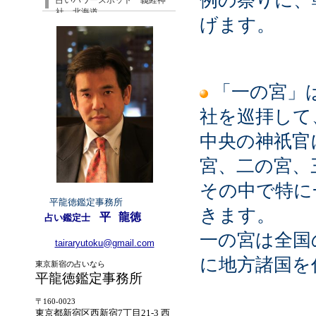
例の祭りに、
占いパワースポット 義経神
社 北海道
げます。
「一の宮」
社を巡拝して
中央の神祇官
宮、二の宮、
その中で特に
平龍徳鑑定事務所
きます。
平
龍徳
占い鑑定士
一の宮は全国
tairaryutoku@gmail.com
に地方諸国を
東京新宿の占いなら
平龍徳鑑定事務所
〒160-0023
東京都新宿区西新宿7丁目21-3 西