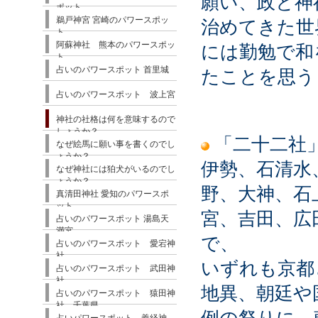
願い、政と神
ポット
鵜戸神宮 宮崎のパワースポッ
治めてきた世
ト
阿蘇神社 熊本のパワースポッ
には勤勉で和
ト
占いのパワースポット 首里城
たことを思う
占いのパワースポット 波上宮
神社の社格は何を意味するので
しょうか？
「二十二社
なぜ絵馬に願い事を書くのでし
ょうか？
伊勢、石清水
なぜ神社には狛犬がいるのでし
ょうか？
野、大神、石
真清田神社 愛知のパワースポ
ット
宮、吉田、広
占いのパワースポット 湯島天
満宮
で、
占いのパワースポット 愛宕神
社
いずれも京都
占いのパワースポット 武田神
社
地異、朝廷や
占いのパワースポット 猿田神
社 千葉県