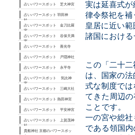
実は延喜式が
占いパワースポット 芝大神宮
律令祭祀を補
占いパワースポット 羽田神
社
皇居に近い範
占いパワースポット 金刀比羅
宮
諸国における
占いパワースポット 谷保天満
宮
占いパワースポット 善光寺
占いパワースポット 戸隠神社
この「二十二
占いパワースポット 永平寺
は、国家の法
占いパワースポット 気比神
宮
式な制度では
占いパワースポット 三嶋大社
てきた周辺の
占いパワースポット 熱田神宮
ことです。
占いパワースポット 平安神宮
一の宮や総社
占いパワースポット 上賀茂神
社
である領国内
貴船神社 京都のパワースポッ