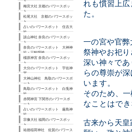
ト
れも慣習上広
梅宮大社 京都のパワースポッ
ト
た。
松尾大社 京都のパワースポッ
ト
占いのパワースポット 住吉大
社
談山神社 奈良のパワースポッ
一の宮や官弊
ト
奈良のパワースポット 大神神
祭神やお祀り
社・三輪明神
橿原神宮 奈良のパワースポッ
深い神々であ
ト
大分のパワースポット 宇佐神
らの尊崇が深
宮
大神山神社 鳥取のパワースポ
います。
ット
鳥取のパワースポット 白兎神
そのため、一
社
赤間神宮 下関市のパワースポ
なことはでき
ット
占いのパワースポット 厳島神
社
宗像大社 福岡のパワースポッ
古来から天皇
ト
祐徳稲荷神社 佐賀のパワース