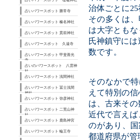
占いパワースポット 塩竈神社
治体ごとに2
占いパワースポット 勝常寺
その多くは、
占いパワースポット 榛名神社
は大字ともな
占いパワースポット 貫前神社
氏神鎮守には
占いパワースポット 久遠寺
数です。
占いパワースポット 甲斐善光
寺
占いのパワースポット 八雲神
社
占いパワースポット 浅間神社
そのなかで特
占いパワースポット 冨士浅間
えて特別の信
神社
占いパワースポット 弥彦神社
は、古来その
占いパワースポット 二荒山神
近代で言えば
社
占いパワースポット 鹿島神宮
のがあり、国
占いパワースポット 輪王寺
都道府県が管