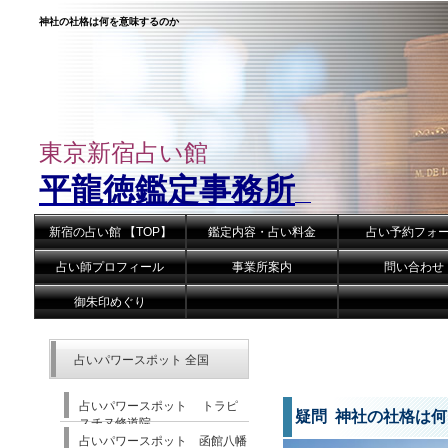
神社の社格は何を意味するのか
東京新宿占い館
平龍徳鑑定事務所
新宿の占い館 【TOP】
鑑定内容・占い料金
占い予約フォ
占い師プロフィール
事業所案内
問い合わせ
御朱印めぐり
占いパワースポット 全国
占いパワースポット トラピ
疑問 神社の社格は
スチヌ修道院
占いパワースポット 函館八幡