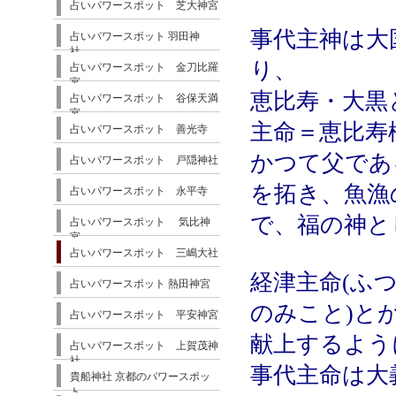
占いパワースポット 芝大神宮
事代主神は大
占いパワースポット 羽田神
社
り、
占いパワースポット 金刀比羅
宮
恵比寿・大黒
占いパワースポット 谷保天満
宮
主命＝恵比寿
占いパワースポット 善光寺
かつて父であ
占いパワースポット 戸隠神社
を拓き、魚漁
占いパワースポット 永平寺
で、福の神と
占いパワースポット 気比神
宮
占いパワースポット 三嶋大社
経津主命(ふ
占いパワースポット 熱田神宮
のみこと)と
占いパワースポット 平安神宮
献上するよう
占いパワースポット 上賀茂神
社
事代主命は大
貴船神社 京都のパワースポッ
ト