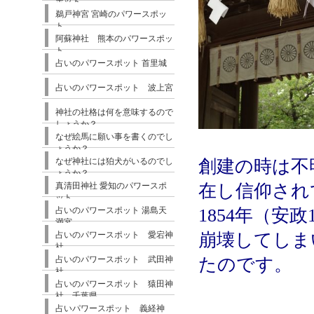
ポット
鵜戸神宮 宮崎のパワースポッ
ト
阿蘇神社 熊本のパワースポッ
ト
占いのパワースポット 首里城
占いのパワースポット 波上宮
神社の社格は何を意味するので
しょうか？
なぜ絵馬に願い事を書くのでし
ょうか？
なぜ神社には狛犬がいるのでし
創建の時は不
ょうか？
真清田神社 愛知のパワースポ
在し信仰され
ット
占いのパワースポット 湯島天
1854年（
満宮
占いのパワースポット 愛宕神
崩壊してしま
社
占いのパワースポット 武田神
たのです。
社
占いのパワースポット 猿田神
社 千葉県
占いパワースポット 義経神