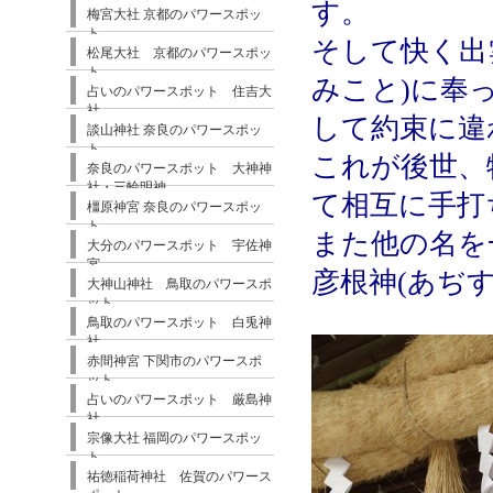
す。
梅宮大社 京都のパワースポッ
ト
そして快く出
松尾大社 京都のパワースポッ
ト
みこと)に奉
占いのパワースポット 住吉大
社
して約束に違
談山神社 奈良のパワースポッ
ト
これが後世、
奈良のパワースポット 大神神
社・三輪明神
て相互に手打
橿原神宮 奈良のパワースポッ
ト
また他の名を
大分のパワースポット 宇佐神
宮
彦根神(あぢ
大神山神社 鳥取のパワースポ
ット
鳥取のパワースポット 白兎神
社
赤間神宮 下関市のパワースポ
ット
占いのパワースポット 厳島神
社
宗像大社 福岡のパワースポッ
ト
祐徳稲荷神社 佐賀のパワース