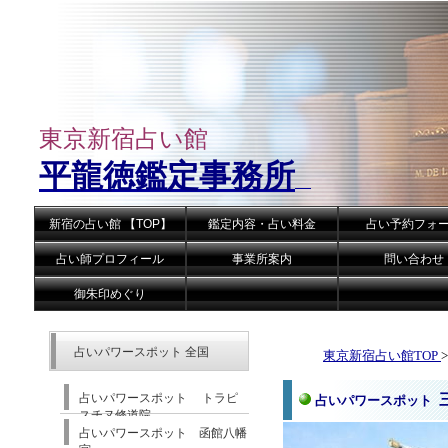
東京新宿占い館
平龍徳鑑定事務所
新宿の占い館 【TOP】
鑑定内容・占い料金
占い予約フォ
占い師プロフィール
事業所案内
問い合わせ
御朱印めぐり
占いパワースポット 全国
東京新宿占い館TOP
>
占いパワースポット トラピ
占いパワースポット
スチヌ修道院
占いパワースポット 函館八幡