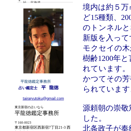
社 北海道
境内は約５万
ど15種類、
のトンネルと
新版を入って
モクセイの木
樹齢1200
れています。
かつてその芳
平龍徳鑑定事務所
られています
平
龍徳
占い鑑定士
tairaryutoku@gmail.com
源頼朝の崇敬
東京新宿の占いなら
平龍徳鑑定事務所
した。
〒160-0023
北条政子が奉
東京都新宿区西新宿7丁目21-3 西