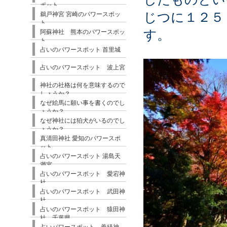
ポット
じつに１２５
鵜戸神宮 宮崎のパワースポッ
ト
す。
阿蘇神社 熊本のパワースポッ
ト
占いのパワースポット 首里城
占いのパワースポット 波上宮
神社の社格は何を意味するので
しょうか？
なぜ絵馬に願い事を書くのでし
ょうか？
なぜ神社には狛犬がいるのでし
ょうか？
真清田神社 愛知のパワースポ
ット
占いのパワースポット 湯島天
満宮
占いのパワースポット 愛宕神
社
占いのパワースポット 武田神
社
占いのパワースポット 猿田神
社 千葉県