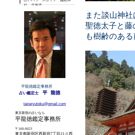
占いパワースポット 義経神
社 北海道
また談山神社
聖徳太子と藤
も樹齢のある
平龍徳鑑定事務所
平
龍徳
占い鑑定士
tairaryutoku@gmail.com
東京新宿の占いなら
平龍徳鑑定事務所
〒160-0023
東京都新宿区西新宿7丁目21-3 西