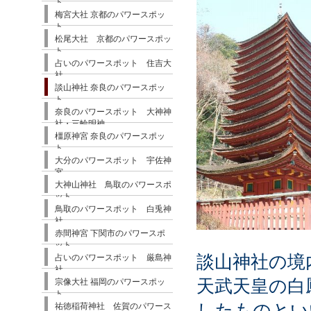
ト
梅宮大社 京都のパワースポッ
ト
松尾大社 京都のパワースポッ
ト
占いのパワースポット 住吉大
社
談山神社 奈良のパワースポッ
ト
奈良のパワースポット 大神神
社・三輪明神
橿原神宮 奈良のパワースポッ
ト
大分のパワースポット 宇佐神
宮
大神山神社 鳥取のパワースポ
ット
鳥取のパワースポット 白兎神
社
赤間神宮 下関市のパワースポ
ット
談山神社の境
占いのパワースポット 厳島神
社
天武天皇の白
宗像大社 福岡のパワースポッ
ト
したものとい
祐徳稲荷神社 佐賀のパワース