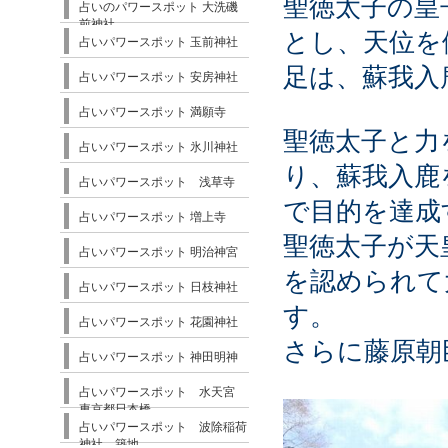
聖徳太子の皇
占いのパワースポット 大洗磯
前神社
とし、天位を
占いパワースポット 玉前神社
足は、蘇我入
占いパワースポット 安房神社
占いパワースポット 満願寺
聖徳太子と力
占いパワースポット 氷川神社
り、蘇我入鹿
占いパワースポット 浅草寺
で目的を達成
占いパワースポット 増上寺
聖徳太子が天
占いパワースポット 明治神宮
を認められて
占いパワースポット 日枝神社
す。
占いパワースポット 花園神社
さらに藤原朝
占いパワースポット 神田明神
占いパワースポット 水天宮
東京都日本橋
占いパワースポット 波除稲荷
神社 築地