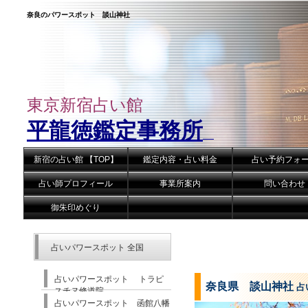
奈良のパワースポット 談山神社
東京新宿占い館
平龍徳鑑定事務所
新宿の占い館 【TOP】
鑑定内容・占い料金
占い予約フォ
占い師プロフィール
事業所案内
問い合わせ
御朱印めぐり
占いパワースポット 全国
占いパワースポット トラピ
奈良県 談山神社
占
スチヌ修道院
占いパワースポット 函館八幡