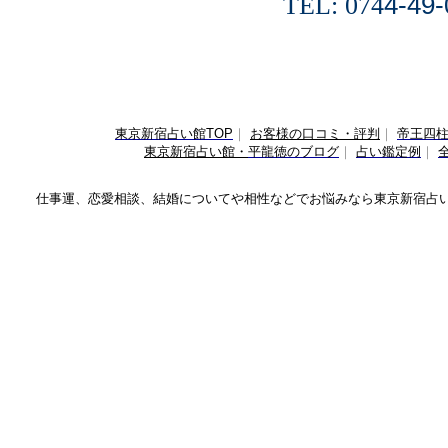
TEL:
074
4-49
東京新宿占い館TOP
｜
お客様の口コミ・評判
｜
帝王四
東京新宿占い館・
平龍徳のブログ
｜
占い鑑定例
｜
仕事運、恋愛相談、結婚についてや相性などでお悩みなら
東京新宿占